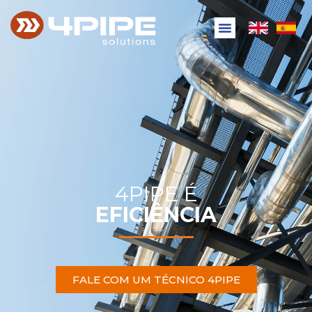
4PIPE É
EFICIÊNCIA
FALE COM UM TÉCNICO 4PIPE