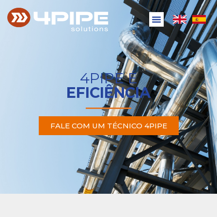
4PIPE É
EFICIÊNCIA
FALE COM UM TÉCNICO 4PIPE