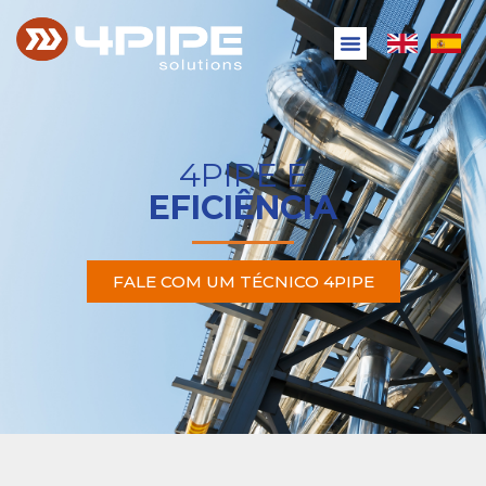
4PIPE É
EFICIÊNCIA
FALE COM UM TÉCNICO 4PIPE