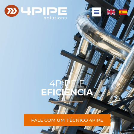
4PIPE É
EFICIÊNCIA
FALE COM UM TÉCNICO 4PIPE