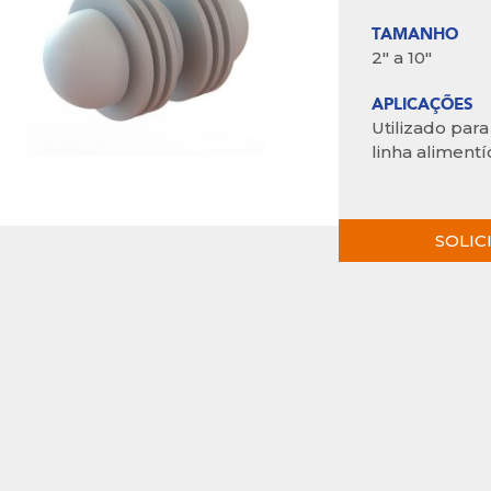
TAMANHO
2″ a 10″
APLICAÇÕES
Utilizado par
linha alimentíc
SOLI