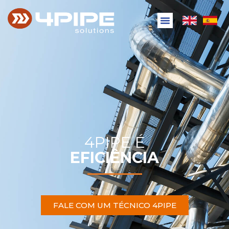
4PIPE É
EFICIÊNCIA
FALE COM UM TÉCNICO 4PIPE