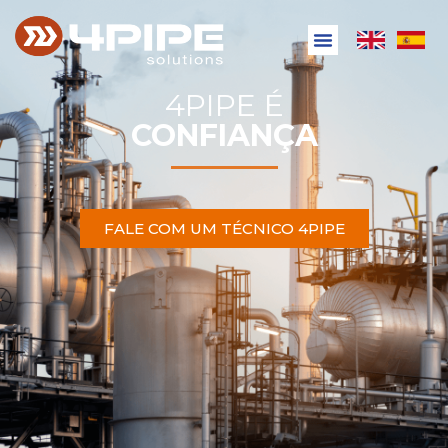
4PIPE É
CONFIANÇA
FALE COM UM TÉCNICO 4PIPE