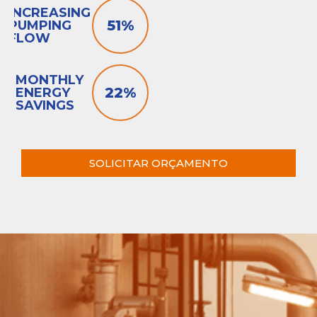
INCREASING
52
%
PUMPING
FLOW
MONTHLY
23
%
ENERGY
SAVINGS
SOLICITAR ORÇAMENTO