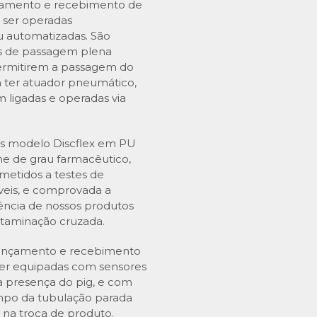
çamento e recebimento de
 ser operadas
 automatizadas. São
las de passagem plena
permitirem a passagem do
 ter atuador pneumático,
 ligadas e operadas via
s modelo Discflex em PU
one de grau farmacêutico,
metidos a testes de
iáveis, e comprovada a
iência de nossos produtos
ntaminação cruzada.
lançamento e recebimento
er equipadas com sensores
a presença do pig, e com
empo da tubulação parada
 na troca de produto.