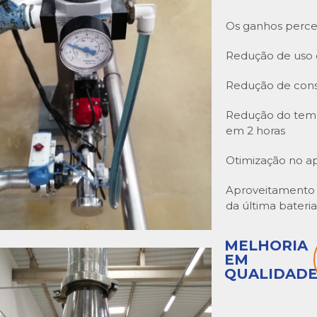
Os ganhos perce
Redução de uso 
Redução de con
Redução do tem
em 2 horas
Otimização no a
Aproveitamento
da última bateri
MELHORIA
EM
QUALIDAD