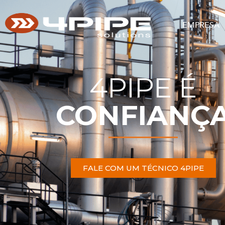
EMPRESA
4PIPE É
CONFIANÇ
FALE COM UM TÉCNICO 4PIPE