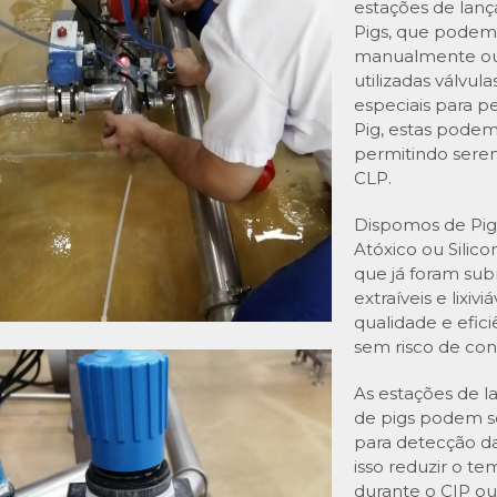
estações de lan
Pigs, que podem
manualmente ou
utilizadas válvu
especiais para 
Pig, estas podem
permitindo serem
CLP.
Dispomos de Pig
Atóxico ou Silic
que já foram sub
extraíveis e lixiv
qualidade e efic
sem risco de co
As estações de 
de pigs podem s
para detecção d
isso reduzir o t
durante o CIP ou