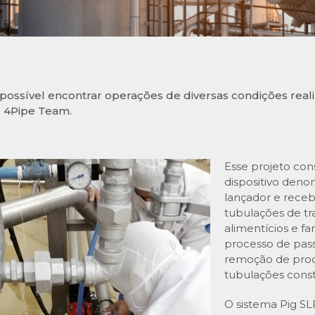
 possível encontrar operações de diversas condições rea
 4Pipe Team.
Esse projeto cons
dispositivo deno
lançador e rece
tubulações de tr
alimentícios e f
processo de pass
remoção de produ
tubulações const
O sistema Pig S