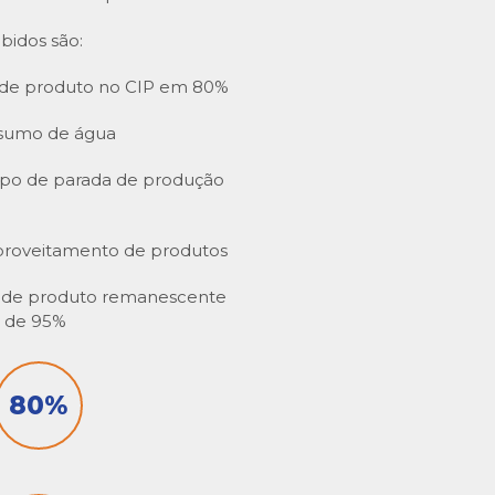
bidos são:
de produto no CIP em 80%
sumo de água
po de parada de produção
proveitamento de produtos
 de produto remanescente
a de 95%
80
%
E