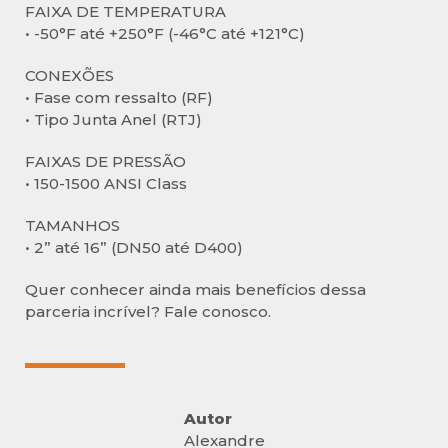
FAIXA DE TEMPERATURA
• -50°F até +250°F (-46°C até +121°C)
CONEXÕES
• Fase com ressalto (RF)
• Tipo Junta Anel (RTJ)
FAIXAS DE PRESSÃO
• 150-1500 ANSI Class
TAMANHOS
• 2” até 16” (DN50 até D400)
Quer conhecer ainda mais benefícios dessa
parceria incrível? Fale conosco.
Autor
Alexandre